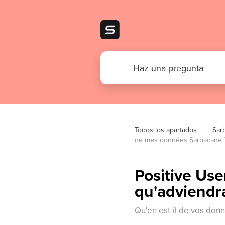
Todos los apartados
Sar
de mes données Sarbacane 
Positive User
qu'adviendr
Qu'en est-il de vos don