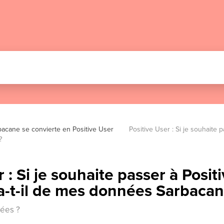
bacane se convierte en Positive User
Positive User : Si je souhaite p
?
 : Si je souhaite passer à Posit
a-t-il de mes données Sarbacan
nées ?