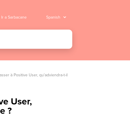
Ir a Sarbacane
asser à Positive User, qu'adviendra-t-il 
ive User,
e ?