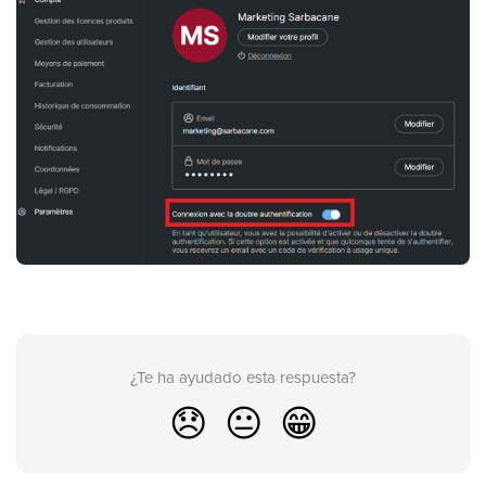
¿Te ha ayudado esta respuesta?
😞
😐
😁