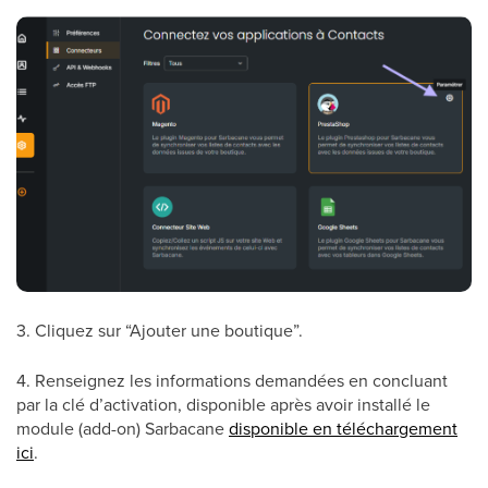
3. Cliquez sur “Ajouter une boutique”.
4. Renseignez les informations demandées en concluant
par la clé d’activation, disponible après avoir installé le
module (add-on) Sarbacane
disponible en téléchargement
ici
.