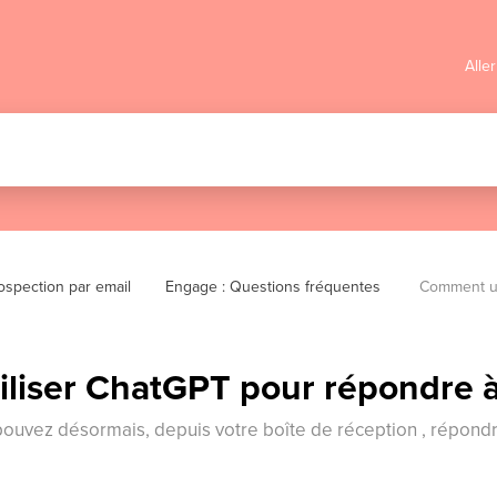
Alle
ospection par email
Engage : Questions fréquentes 
Comment ut
liser ChatGPT pour répondre 
ouvez désormais, depuis votre boîte de réception , répondr