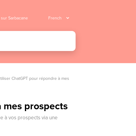
r sur Sarbacane
iliser ChatGPT pour répondre à mes 
à mes prospects
e à vos prospects via une