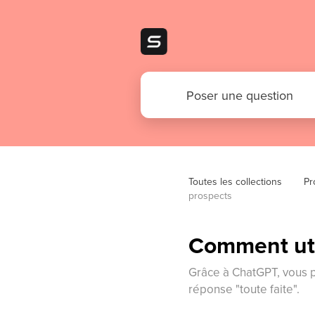
Toutes les collections
Pr
prospects
Comment uti
Grâce à ChatGPT, vous p
réponse "toute faite".