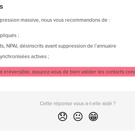
s
ppression massive, nous vous recommandons de :
ppliqués ;
ts, NPAI, désinscrits avant suppression de l’annuaire
 synchronisées actives ;
nt irréversible, assurez-vous de bien valider les contacts co
Cette réponse vous a-t-elle aidé ?
😞
😐
😁