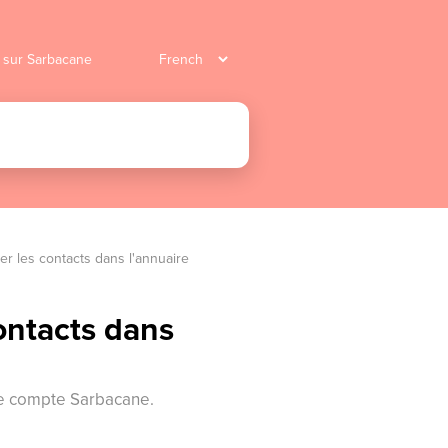
r sur Sarbacane
r les contacts dans l'annuaire
ontacts dans
re compte Sarbacane.