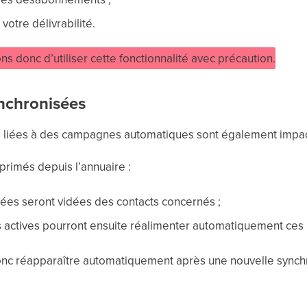
otre délivrabilité.
donc d’utiliser cette fonctionnalité avec précaution.
ynchronisées
es liées à des campagnes automatiques sont également impac
primés depuis l’annuaire :
isées seront vidées des contacts concernés ;
s actives pourront ensuite réalimenter automatiquement ces l
onc réapparaître automatiquement après une nouvelle synchr