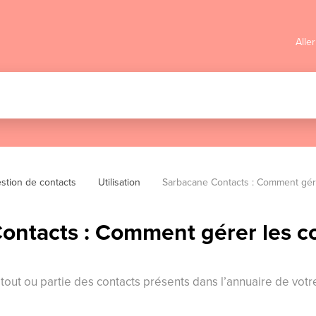
Alle
stion de contacts
Utilisation
Sarbacane Contacts : Comment gére
ontacts : Comment gérer les c
out ou partie des contacts présents dans l’annuaire de vot