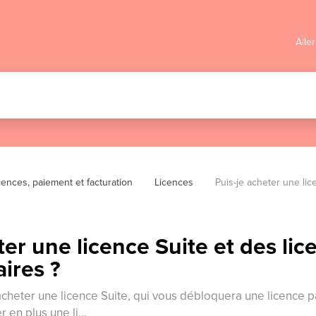
Alle
cences, paiement et facturation
Licences
Puis-je acheter une lic
ter une licence Suite et des lic
ires ?
cheter une licence Suite, qui vous débloquera une licence pa
 en plus une li...