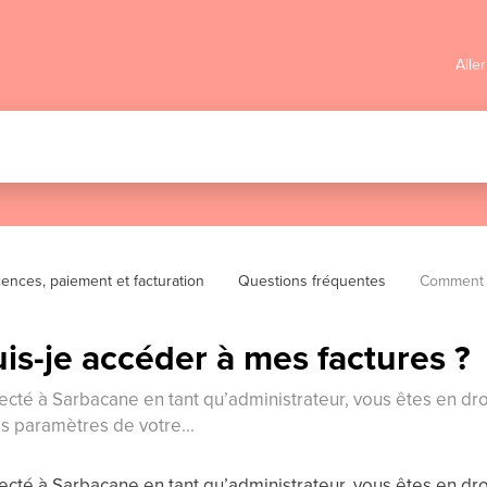
Alle
cences, paiement et facturation
Questions fréquentes
Comment p
s-je accéder à mes factures ?
cté à Sarbacane en tant qu’administrateur, vous êtes en droi
s paramètres de votre...
cté à Sarbacane en tant qu’administrateur, vous êtes en droi